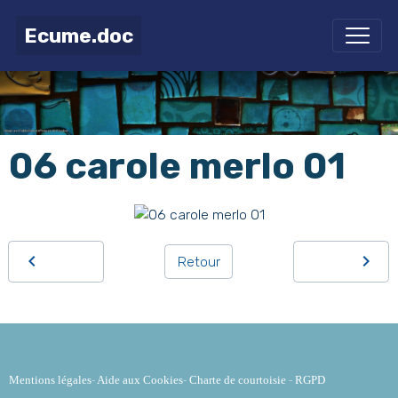
Ecume.doc
06 carole merlo 01
Retour
Mentions légales
-
Aide aux Cookies
-
Charte de courtoisie
-
RGPD