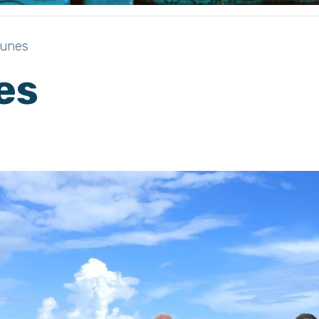
dunes
es