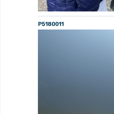
P5180011