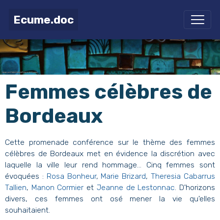
Ecume.doc
Femmes célèbres de
Bordeaux
Cette promenade conférence sur le thème des femmes
célèbres de Bordeaux met en évidence la discrétion avec
laquelle la ville leur rend hommage... Cinq femmes sont
évoquées :
Rosa Bonheur
,
Marie Brizard
,
Theresia Cabarrus
Tallien
,
Manon Cormier
et
Jeanne de Lestonnac
. D'horizons
divers, ces femmes ont osé mener la vie qu'elles
souhaitaient.