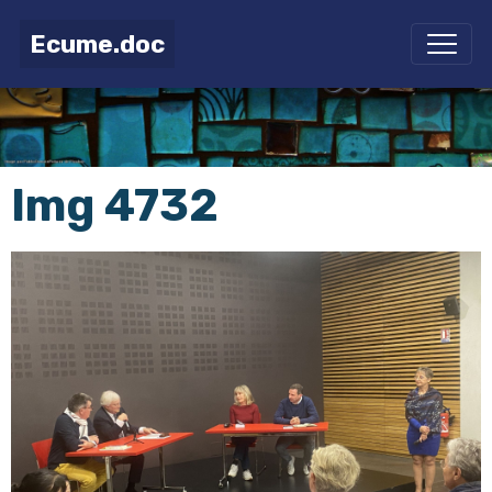
Ecume.doc
Img 4732