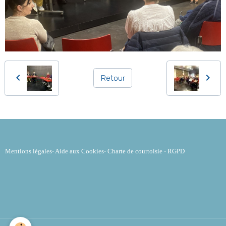
Retour
Mentions légales
-
Aide aux Cookies
-
Charte de courtoisie
-
RGPD