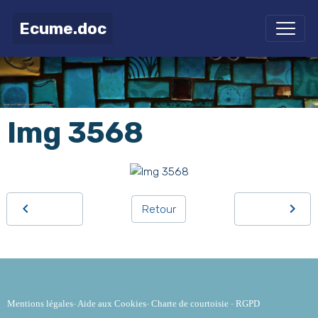
Ecume.doc
Img 3568
Retour
Mentions légales
-
Aide aux Cookies
-
Charte de courtoisie
-
RGPD