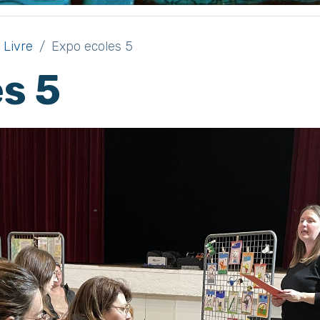
 Livre
Expo ecoles 5
s 5