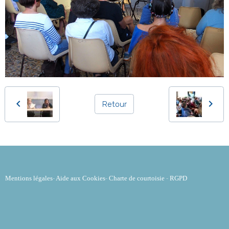
Retour
Mentions légales
-
Aide aux Cookies
-
Charte de courtoisie
-
RGPD