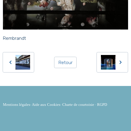
Rembrandt
Retour
Mentions légales
-
Aide aux Cookies
-
Charte de courtoisie
-
RGPD