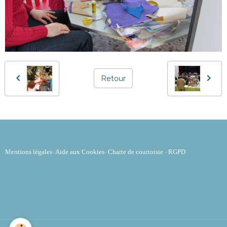
Retour
Mentions légales
-
Aide aux Cookies
-
Charte de courtoisie
-
RGPD