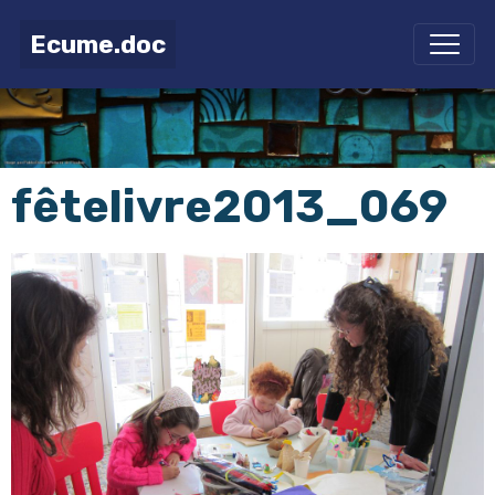
Ecume.doc
fêtelivre2013_069