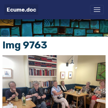
Ecume.doc
Img 9763