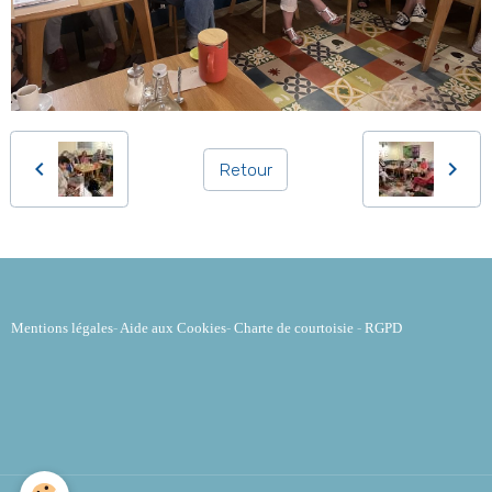
Retour
Mentions légales
-
Aide aux Cookies
-
Charte de courtoisie
-
RGPD