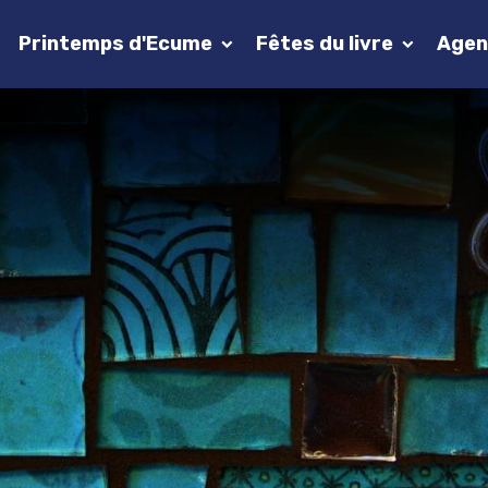
Printemps d'Ecume
Fêtes du livre
Agen