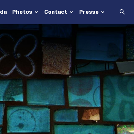
da
Photos
Contact
Presse