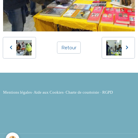
Retour
Mentions légales
-
Aide aux Cookies
-
Charte de courtoisie
-
RGPD