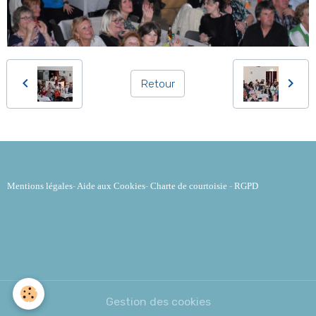
Retour
Mentions légales
-
Aide aux Cookies
-
Charte de courtoisie
-
RGPD
Gestion des cookies