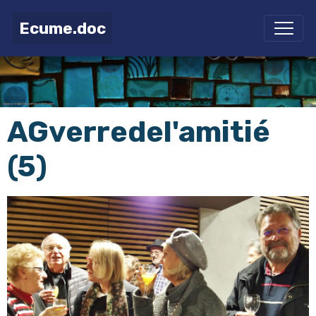
Ecume.doc
AGverredel'amitié
(5)