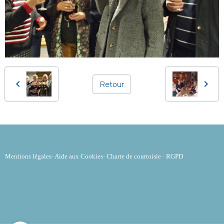
Retour
Mentions légales
-
Aide aux Cookies
-
Charte de courtoisie
-
RGPD