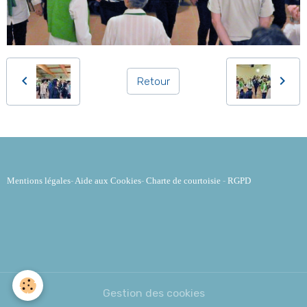
Retour
Mentions légales
-
Aide aux Cookies
-
Charte de courtoisie
-
RGPD
Gestion des cookies