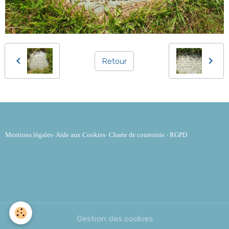
Retour
Mentions légales
-
Aide aux Cookies
-
Charte de courtoisie
-
RGPD
Gestion des cookies