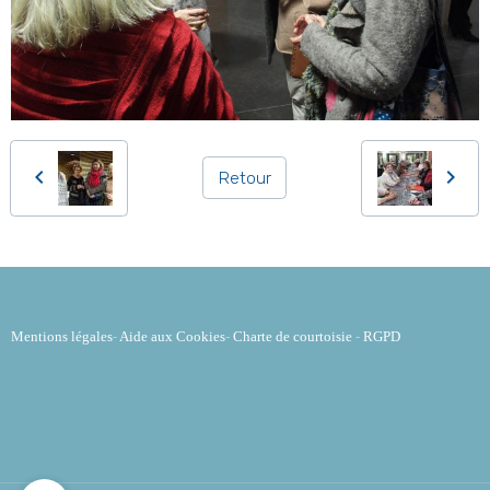
Retour
Mentions légales
-
Aide aux Cookies
-
Charte de courtoisie
-
RGPD