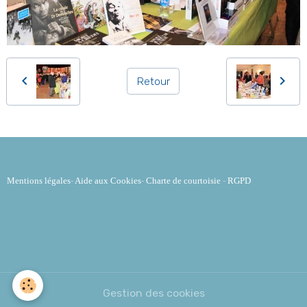
Retour
Mentions légales
-
Aide aux Cookies
-
Charte de courtoisie
-
RGPD
Gestion des cookies