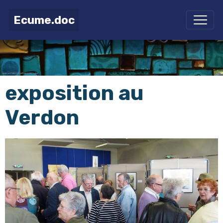
Ecume.doc
exposition au
Verdon