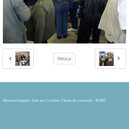
Retour
Mentions légales
-
Aide aux Cookies
-
Charte de courtoisie
-
RGPD