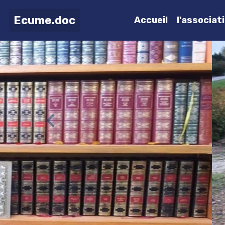
Ecume.doc
Accueil
l'associat