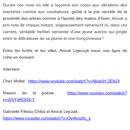
Durant ces mois où elle a façonné son corps aux vibrations des
machines comme aux courbatures,
goûté à la joie secrète de la
proximité des arbres comme à l’âpreté des matins d’hiver,
Anouk a
pris note de chaque instant, soigneusement retranscrit ici, dans ces
carnets, véritable herbier sensoriel d’une jeune autrice qui jongle
entre la délicatesse de sa plume et une tronçonneuse !
Entre les forêts et les villes, Anouk Lejeczyk trace une ligne de
crête en écrivant.
Interview :
Chez Mollat :
https://www.youtube.com/watch?v=NkwUH-2ENJY
Maison de la poésie :
https://www.youtube.com/watch?
v=y0VYgROQ4-Y
Gabrielle Filteau-Chiba et Anouk Lejczak :
https://www.youtube.com/watch?v=QejAroz0c_k