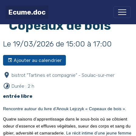
rencontre autour de
Ecume.doc
"Copeaux de bois"
Le 19/03/2026
de 15:00
à 17:00
Ajouter au calendrier
bistrot "Tartines et compagnie" - Soulac-sur-mer
Durée : 2 h
entrée libre
Rencontre autour du livre d’Anouk Lejczyk « Copeaux de bois ».
Quatre saisons d’apprentissage dans le sous-bois où se côtoient
odeur d’essence et effluves végétales, sueur des corps et sang du
gibier, adversité et camaraderie.
Le récit intime d’une jeune femme