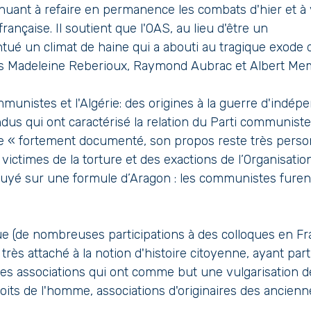
uant à refaire en permanence les combats d'hier et à vo
 française. Il soutient que l'OAS, au lieu d'être un
ntué un climat de haine qui a abouti au tragique exode
ges Madeleine Reberioux, Raymond Aubrac et Albert Me
munistes et l'Algérie: des origines à la guerre d'indé
s qui ont caractérisé la relation du Parti communiste 
 « fortement documenté, son propos reste très personnel 
 victimes de la torture et des exactions de l’Organisati
puyé sur une formule d’Aragon : les communistes furent
ique (de nombreuses participations à des colloques en Fr
t très attaché à la notion d'histoire citoyenne, ayant part
rses associations qui ont comme but une vulgarisation 
oits de l'homme, associations d'originaires des anciennes