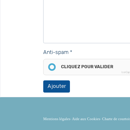
Anti-spam
CLIQUEZ POUR VALIDER
IconCap
Ajouter
Mentions légales
-
Aide aux Cookies
-
Charte de courtoi