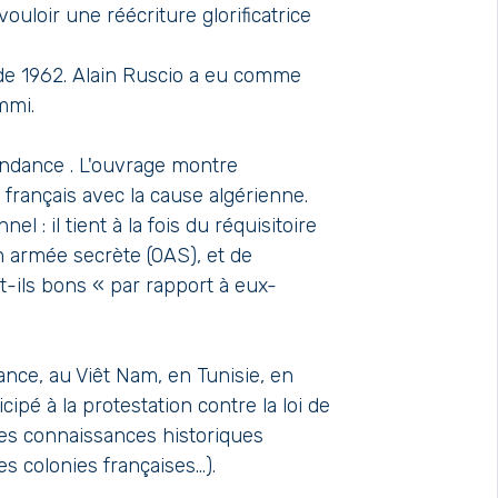
uloir une réécriture glorificatrice
 de 1962. Alain Ruscio a eu comme
mmi.
pendance . L'ouvrage montre
français avec la cause algérienne.
: il tient à la fois du réquisitoire
on armée secrète (OAS), et de
-ils bons « par rapport à eux-
ance, au Viêt Nam, en Tunisie, en
icipé à la protestation contre la loi de
des connaissances historiques
 colonies françaises...).