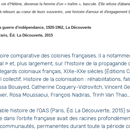
a vie d’Hélène, devenue la femme d’un « traître », bascule. Elle refuse d'aban
 à rebours au coeur de leurs souvenirs, une histoire d'amour et d'engagement br
 la guerre d'indépendance, 1920-1962, La Découverte
Paris, Éd. La Découverte, 2015
ire comparative des colonies françaises. Il a notamment
l » et, plus largement, sur l'histoire de la propagande
egards coloniaux français, XIXe-XXe siècles (Éditions 
 collectif, Histoire de la colonisation : réhabilitations, fa
ssa Bouayed, Catherine Coquery-Vidrovitch, Vincent G
ier, Rosa Moussaoui, François Nadiras, Trinh Van Thao...
ble histoire de l'OAS (Paris, Éd. La Découverte, 2015) so
e dans l'orbite française avait des racines profondémen
x communautés, permanentes durant toute la période coloni