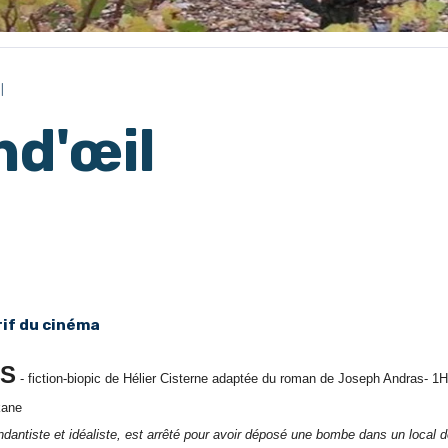
l
nd'œil
rif du cinéma
ES
- fiction-biopic de Hélier Cisterne adaptée du roman de Joseph Andras- 1H
kane
dantiste et idéaliste, est arrêté pour avoir déposé une bombe dans un local dé